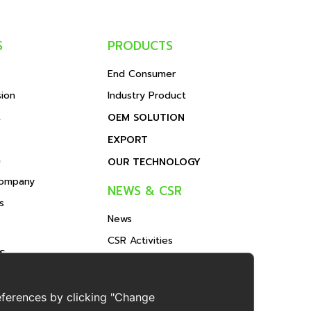
S
PRODUCTS
End Consumer
sion
Industry Product
t
OEM SOLUTION
EXPORT
n
OUR TECHNOLOGY
Company
NEWS & CSR
s
News
CSR Activities
S
Events
TICE
ferences by clicking "Change