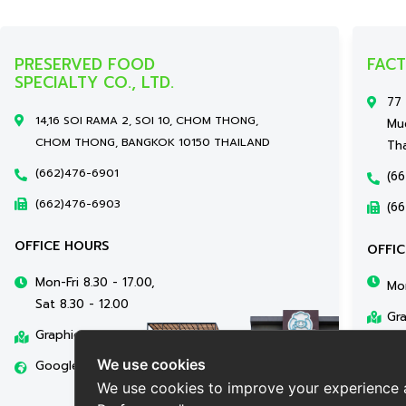
PRESERVED FOOD
FAC
SPECIALTY CO., LTD.
77
14,16 SOI RAMA 2, SOI 10, CHOM THONG,
Mu
CHOM THONG, BANGKOK 10150 THAILAND
Tha
(662)476-6901
(66
(662)476-6903
(6
OFFICE HOURS
OFFI
Mon-Fri 8.30 - 17.00,
Mo
Sat 8.30 - 12.00
Gr
Graphic Map
Go
We use cookies
Google Map
We use cookies to improve your experience 