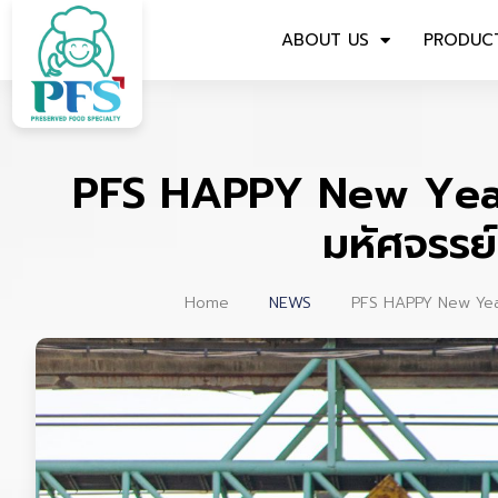
ABOUT US
PRODUC
PFS HAPPY New Year P
มหัศจรรย
Home
NEWS
PFS HAPPY New Year 