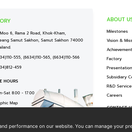
ABOUT U
TORY
Milestones
 Moo 6, Rama 2 Road, Khok-Kham,
eang Samut Sakhon, Samut Sakhon 74000
Vision & Mis
iland.
Achievemen
34)110-555, (6634)110-565, (6634)110-566
Factory
634)812-459
Presentatio
Subsidiary 
CE HOURS
R&D Service
n-Sat 8.00 - 17.00
Careers
aphic Map
CONTACT U
ogle Map
PRIVACY NO
and performance on our website. You can manage your pre