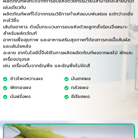
ผลิตภัณฑ์ผงที่ได้จากการอบแห้งด้วยกรรมวิธีนี้สามารถละลายน้ำได้
เช่นเดียวกับ
ผลิตภัณฑ์ผงที่ได้จากกรรมวิธีการทำแห้งแบบพ่นฝอย แต่ทว่าจะยัง
คงไว้ซึ่ง
เส้นใยอาหาร ดังนั้นกระบวนการอบแห้งด้วยลูกกลิ้งร้อนจึงเหมาะ
สำหรับผลิตภัณฑ์
อาหารเพื่อสุขภาพ และอาหารเสริมสุขภาพที่ต้องการคงเนื้อสัมผัส
และเส้นใยหลัง
ละลาย เทคโนโลยีนี้จึงใช้ในการผลิตผลิตภัณฑ์ผงจากผลไม้ ผักและ
เครื่องปรุงรส
เช่น เครื่องดื่มจากธัญพืช และธัญพืชไม่ขัดสี
ข้าวโพดหวานผง
มันเทศผง
ฟักทองผง
กล้วยผง
มันฝรั่งผง
ซีเรียลผง